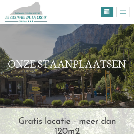
Toggl
navig
ONZE STAANPLAATSEN
Gratis locatie - meer dan
120m2