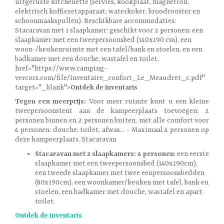
uitgeruste kitchenette (servies, kookplaat, magnetron,
elektrisch koffiezetapparaat, waterkoker, broodrooster en
schoonmaakspullen). Beschikbare accommodaties:
Stacaravan met 1 slaapkamer: geschikt voor 2 personen: een
slaapkamer met een tweepersoonsbed (140x190 cm), een
woon-/keukenruimte met een tafel/bank en stoelen, en een
badkamer met een douche, wastafel en toilet.
href="https://www.camping-
vercors.com/file/Inventaire_confort_Le_Meaudret_c.pdf"
target="_blank">
Ontdek de inventaris
Tegen een meerprijs:
Voor meer ruimte kunt u een kleine
tweepersoonstent aan de kampeerplaats toevoegen: 2
personen binnen en 2 personen buiten, met alle comfort voor
4 personen: douche, toilet, afwas... - Maximaal 4 personen op
deze kampeerplaats. Stacaravan
Stacaravan met 2 slaapkamers: 4 personen
: een eerste
slaapkamer met een tweepersoonsbed (140x190cm),
een tweede slaapkamer met twee eenpersoonsbedden
(80x190cm), een woonkamer/keuken met tafel, bank en
stoelen, een badkamer met douche, wastafel en apart
toilet.
Ontdek de inventaris