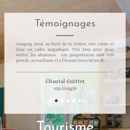
Témoignages
Camping situé au bord de la rivière, très calme et
Nous avons passé 15 jours extraordinaires dans ce
dans un cadre magnifique. Très bien situé pour
magnifique camping à taille humaine. Propriétaires
visiter les alentours . Les propriétaires sont très
très accueillants. Merci pour tout.
gentils, accueillants et à l'écoute leurs hôtes. N...
Wilfried Gouraud
Chantal Guittet
via Google
via Google
Tourisme