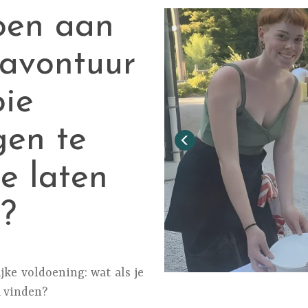
oen aan
 avontuur
ie
gen te
je laten
?
ke voldoening: wat als je
u vinden?