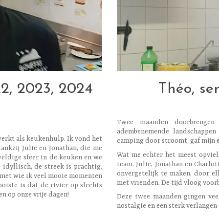
2, 2023, 2024
Théo, se
Twee maanden doorbrengen 
adembenemende landschappen 
erkt als keukenhulp. Ik vond het
camping door stroomt, gaf mijn 
ankzij Julie en Jonathan, die me
Wat me echter het meest opviel
weldige sfeer in de keuken en we
team. Julie, Jonathan en Charlo
dyllisch, de streek is prachtig,
onvergetelijk te maken, door e
n met wie ik veel mooie momenten
met vrienden. De tijd vloog voor
oiste is dat de rivier op slechts
n op onze vrije dagen!
Deze twee maanden gingen veel 
nostalgie en een sterk verlangen