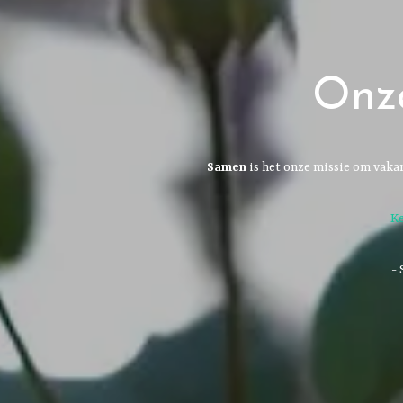
Onze
Samen
is het onze missie om vaka
-
Ke
- 