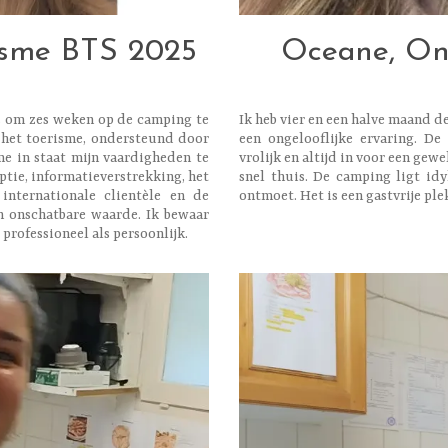
risme BTS 2025
Oceane, On
ns om zes weken op de camping te
Ik heb vier en een halve maand 
 het toerisme, ondersteund door
een ongelooflijke ervaring. De e
me in staat mijn vaardigheden te
vrolijk en altijd in voor een gewe
ptie, informatieverstrekking, het
snel thuis. De camping ligt idy
internationale clientèle en de
ontmoet. Het is een gastvrije plek
n onschatbare waarde. Ik bewaar
professioneel als persoonlijk.