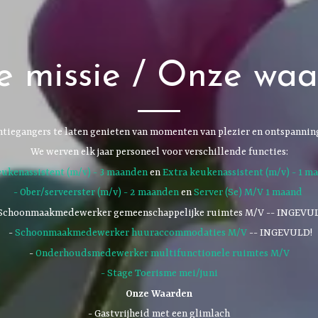
 missie / Onze wa
ntiegangers te laten genieten van momenten van plezier en ontspanning
We werven elk jaar personeel voor verschillende functies:
ukenassistent (m/v) - 3 maanden
en
Extra keukenassistent (m/v) - 1 m
- Ober/serveerster (m/v) - 2 maanden
en
Server (Se) M/V 1 maand
Schoonmaakmedewerker gemeenschappelijke ruimtes M/V -- INGEVU
-
Schoonmaakmedewerker huuraccommodaties M/V
-- INGEVULD!
-
Onderhoudsmedewerker multifunctionele ruimtes M/V
- Stage Toerisme mei/juni
Onze Waarden
- Gastvrijheid met een glimlach