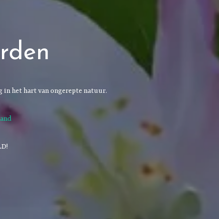
arden
 in het hart van ongerepte natuur.
aand
LD!