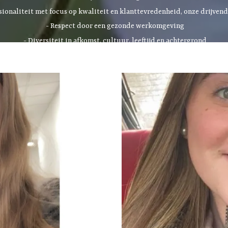
sionaliteit met focus op kwaliteit en klanttevredenheid, onze drijven
- Respect door een gezonde werkomgeving
- Diversiteit in afkomst, cultuur, leeftijd en achtergrond